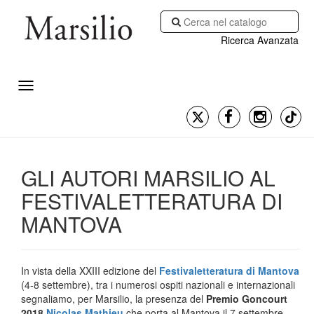
Ricerca Avanzata
GLI AUTORI MARSILIO AL
FESTIVALETTERATURA DI
MANTOVA
In vista della XXIII edizione del
Festivaletteratura di Mantova
(4-8 settembre), tra i numerosi ospiti nazionali e internazionali
segnaliamo, per Marsilio, la presenza del
Premio Goncourt
2018
Nicolas
Mathieu
che porta al Mantova il 7 settembre,