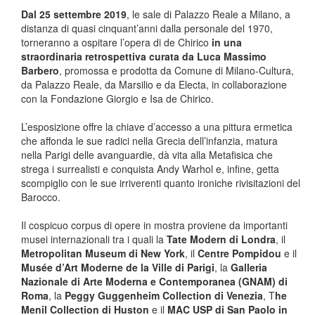
Dal 25 settembre 2019
, le sale di Palazzo Reale a Milano, a
distanza di quasi cinquant’anni dalla personale del 1970,
torneranno a ospitare l’opera di de Chirico
in una
straordinaria retrospettiva curata da Luca Massimo
Barbero
, promossa e prodotta da Comune di Milano-Cultura,
da Palazzo Reale, da Marsilio e da Electa, in collaborazione
con la Fondazione Giorgio e Isa de Chirico.
L’esposizione offre la chiave d’accesso a una pittura ermetica
che affonda le sue radici nella Grecia dell’infanzia, matura
nella Parigi delle avanguardie, dà vita alla Metafisica che
strega i surrealisti e conquista Andy Warhol e, infine, getta
scompiglio con le sue irriverenti quanto ironiche rivisitazioni del
Barocco.
Il cospicuo corpus di opere in mostra proviene da importanti
musei internazionali tra i quali la
Tate Modern di Londra
, il
Metropolitan Museum di New York
, il
Centre Pompidou
e il
Musée d’Art Moderne de la Ville di Parigi
, la
Galleria
Nazionale di Arte Moderna e Contemporanea (GNAM) di
Roma
, la
Peggy Guggenheim Collection di Venezia
, T
he
Menil Collection di Huston
e il
MAC USP di San Paolo in