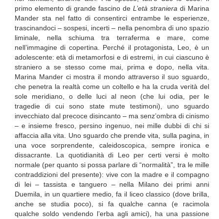
primo elemento di grande fascino de
L’età straniera
di Marina
Mander sta nel fatto di consentirci entrambe le esperienze,
trascinandoci – sospesi, incerti – nella penombra di uno spazio
liminale, nella schiuma tra terraferma e mare, come
nell’immagine di copertina. Perché il protagonista, Leo, è un
adolescente: età di metamorfosi e di estremi, in cui ciascuno è
straniero a se stesso come mai, prima e dopo, nella vita.
Marina Mander ci mostra il mondo attraverso il suo sguardo,
che penetra la realtà come un coltello e ha la cruda verità del
sole meridiano, o delle luci al neon (che lui odia, per le
tragedie di cui sono state mute testimoni), uno sguardo
invecchiato dal precoce disincanto – ma senz’ombra di cinismo
– e insieme fresco, persino ingenuo, nei mille dubbi di chi si
affaccia alla vita. Uno sguardo che prende vita, sulla pagina, in
una voce sorprendente, caleidoscopica, sempre ironica e
dissacrante. La quotidianità di Leo per certi versi è molto
normale (per quanto si possa parlare di “normalità”, tra le mille
contraddizioni del presente): vive con la madre e il compagno
di lei – tassista e tanguero – nella Milano dei primi anni
Duemila, in un quartiere medio, fa il liceo classico (dove brilla,
anche se studia poco), si fa qualche canna (e racimola
qualche soldo vendendo l’erba agli amici), ha una passione