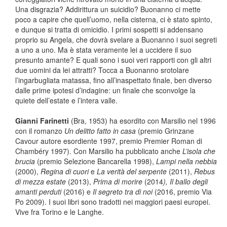
Una disgrazia? Addirittura un suicidio? Buonanno ci mette
poco a capire che quell’uomo, nella cisterna, ci è stato spinto,
e dunque si tratta di omicidio. I primi sospetti si addensano
proprio su Angela, che dovrà svelare a Buonanno i suoi segreti
a uno a uno. Ma è stata veramente lei a uccidere il suo
presunto amante? E quali sono i suoi veri rapporti con gli altri
due uomini da lei attratti? Tocca a Buonanno srotolare
l’ingarbugliata matassa, fino all’inaspettato finale, ben diverso
dalle prime ipotesi d’indagine: un finale che sconvolge la
quiete dell’estate e l’intera valle.
Gianni Farinetti
(Bra, 1953) ha esordito con Marsilio nel 1996
con il romanzo
Un delitto fatto in casa
(premio Grinzane
Cavour autore esordiente 1997, premio Premier Roman di
Chambéry 1997). Con Marsilio ha pubblicato anche
L’isola che
brucia
(premio Selezione Bancarella 1998),
Lampi nella nebbia
(2000),
Regina di cuori
e
La verità del serpente
(2011),
Rebus
di mezza estate
(2013),
Prima di morire
(2014
), Il ballo degli
amanti perduti
(2016) e
Il segreto tra di noi
(2016, premio Via
Po 2009). I suoi libri sono tradotti nei maggiori paesi europei.
Vive fra Torino e le Langhe.