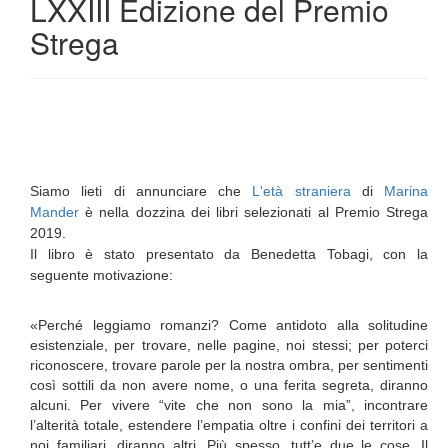
LXXIII Edizione del Premio
Strega
Siamo lieti di annunciare che
L'età straniera
di
Marina
Mander
è nella dozzina dei libri selezionati al Premio Strega
2019.
Il libro è stato presentato da Benedetta Tobagi, con la
seguente motivazione:
«Perché leggiamo romanzi? Come antidoto alla solitudine
esistenziale, per trovare, nelle pagine, noi stessi; per poterci
riconoscere, trovare parole per la nostra ombra, per sentimenti
così sottili da non avere nome, o una ferita segreta, diranno
alcuni. Per vivere “vite che non sono la mia”, incontrare
l’alterità totale, estendere l’empatia oltre i confini dei territori a
noi familiari, diranno altri. Più spesso, tutt’e due le cose. Il