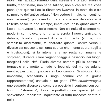
Florin, un ragazzo rumeno della stessa età di Leo. Florin è
brutto, magrissimo, non parla italiano, non si capisce mai cosa
pensi (per questo Leo lo ribattezza Iwazaru, la terza delle tre
scimmiette dell’antico adagio “Non vedere il male, non sentirlo,
non parlarne”), pur avendo una sua speciale delicatezza: è
l’alterità assoluta che irrompe, imprevista, nella quotidianità di
Leo e, attraverso lui, nella nostra. Non c’è nulla di scontato nel
modo in cui il giovane io narrante scruta il nuovo arrivato, lo
detesta, talvolta imprevedibilmente lo invidia (il che, con
semplicità disarmante, fa ricordare quanto l’ostilità verso il
diverso sia spesso la schiuma sporca che monta sopra fragilità
e frustrazioni), si fa intenerire e ne resta continuamente
sorpreso, durante i loro vagabondaggi a casaccio nei luoghi
marginali della città. Florin diventa sempre più la cartina di
tornasole che mette a nudo le ipocrisie del mondo adulto,
mentre, per gradi, qualcosa in Leo cambia. Si sblocca. Con
umorismo, scansando i luoghi comuni con la grazia
(apparentemente) casuale di un gatto, l’
Età straniera
regala
uno sguardo diverso su come sia possibile incontrarsi con ogni
tipo di “straniero”, forse soprattutto con quello (il più
spaventoso, repellente, inquietante di tutti) nascosto dentro di
noi.»