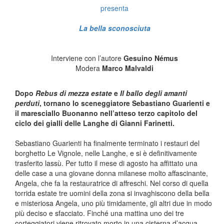
presenta
La bella sconosciuta
Interviene con l’autore
Gesuino Némus
Modera
Marco Malvaldi
Dopo
Rebus di mezza estate
e
Il ballo degli amanti
perduti
, tornano lo sceneggiatore Sebastiano Guarienti e
il maresciallo Buonanno nell’atteso terzo capitolo del
ciclo dei gialli delle Langhe di Gianni Farinetti.
Sebastiano Guarienti ha finalmente terminato i restauri del
borghetto Le Vignole, nelle Langhe, e si è definitivamente
trasferito lassù. Per tutto il mese di agosto ha affittato una
delle case a una giovane donna milanese molto affascinante,
Angela, che fa la restauratrice di affreschi. Nel corso di quella
torrida estate tre uomini della zona si invaghiscono della bella
e misteriosa Angela, uno più timidamente, gli altri due in modo
più deciso e sfacciato. Finché una mattina uno dei tre
corteggiatori viene ritrovato morto in una cisterna d’acqua.