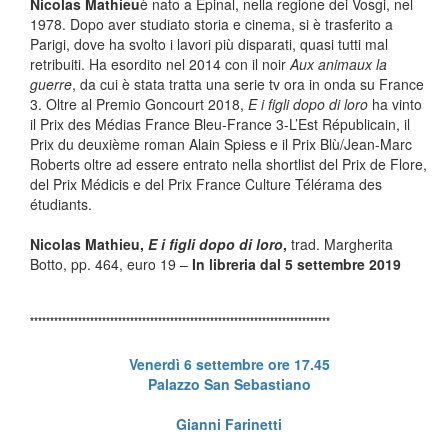
Nicolas Mathieu
è nato a Épinal, nella regione dei Vosgi, nel
1978. Dopo aver studiato storia e cinema, si è trasferito a
Parigi, dove ha svolto i lavori più disparati, quasi tutti mal
retribuiti. Ha esordito nel 2014 con il noir
Aux animaux la
guerre
, da cui è stata tratta una serie tv ora in onda su France
3. Oltre al Premio Goncourt 2018,
E i figli dopo di loro
ha vinto
il Prix des Médias France Bleu-France 3-L’Est Républicain, il
Prix du deuxième roman Alain Spiess e il Prix Blù/Jean-Marc
Roberts oltre ad essere entrato nella shortlist del Prix de Flore,
del Prix Médicis e del Prix France Culture Télérama des
étudiants.
Nicolas Mathieu,
E i figli dopo di loro
,
trad. Margherita
Botto, pp. 464, euro 19 –
In libreria dal 5 settembre 2019
***************************************************************************
Venerdì 6 settembre ore 17.45
Palazzo San Sebastiano
Gianni Farinetti