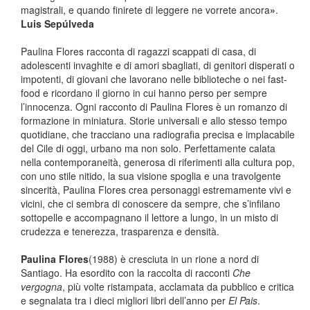
magistrali, e quando finirete di leggere ne vorrete ancora
»
.
Luis Sepúlveda
Paulina Flores racconta di ragazzi scappati di casa, di
adolescenti invaghite e di amori sbagliati, di genitori disperati o
impotenti, di giovani che lavorano nelle biblioteche o nei fast-
food e ricordano il giorno in cui hanno perso per sempre
l’innocenza. Ogni racconto di Paulina Flores è un romanzo di
formazione in miniatura. Storie universali e allo stesso tempo
quotidiane, che tracciano una radiografia precisa e implacabile
del Cile di oggi, urbano ma non solo. Perfettamente calata
nella contemporaneità, generosa di riferimenti alla cultura pop,
con uno stile nitido, la sua visione spoglia e una travolgente
sincerità, Paulina Flores crea personaggi estremamente vivi e
vicini, che ci sembra di conoscere da sempre, che s’infilano
sottopelle e accompagnano il lettore a lungo, in un misto di
crudezza e tenerezza, trasparenza e densità.
Paulina Flores
(1988) è cresciuta in un rione a nord di
Santiago. Ha esordito con la raccolta di racconti
Che
vergogna
, più volte ristampata, acclamata da pubblico e critica
e segnalata tra i dieci migliori libri dell’anno per
El Pais
.