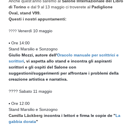
Anche quest’anno saremo al
Salone Internazionale del Libro
di Torino
e dal 9 al 13 maggio ci troverete al
Padiglione
Oval, stand V99.
Questi i nostri appuntamenti:
Venerdì 10 maggio
????
▪ Ore 14:00
Stand Marsilio e Sonzogno
Giulio Mozzi, autore dell'
Oracolo manuale per scrittrici e
scrittori
, vi aspetta allo stand e incontra gli aspiranti
scrittori e gli ospiti del Salone con
suggestioni/suggerimenti per affrontare i problemi della
creazione artistica e narrativa.
???? Sabato 11 maggio
▪ Ore 12:00
Stand Marsilio e Sonzogno
Camilla Läckberg i
ncontra
i lettori e firma le copie de "
La
gabbia dorata
"