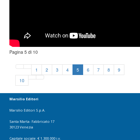
Pagina 5 di 10
1
2
3
4
5
6
7
8
9
10
Marsilio Editori
Marsilio Editori S.p.A.
Santa Marta- Fabbricato 17
30123 Venezia
Capitale sociale: € 1.300.000 i.v.