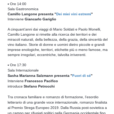
▪ Ore 14:00
Sala Gastronomica
Camillo Langone presenta "
Dei miei vini estremi
"
Interviene
Giancarlo Gariglio
A cinquant’anni dai viaggi di Mario Soldati e Paolo Monelli,
Camillo Langone si rimette alla ricerca dei territori e dei
miracoli naturali, della bellezza, della grazia, della sincerità del
vino italiano. Storie di donne e uomini dietro piccole e grandi
imprese enologiche, territori, etichette più o meno famose, ma
sempre irregolari, eccentriche, talvolta irriverenti.
▪ Ore 17:30
Sala Internazionale
Sasha Marianna Salzmann presenta "
Fuori di sé
"
Interviene
Francesco Pacifico
introduce
Stefano Petrocchi
Tra cronaca familiare e romanzo di formazione, l’esordio
letterario di una grande voce internazionale, romanzo finalista
al Premio Strega Europeo 2019. D
alla Russia post-sovietica a
un campo per rifugiati politici nella Germania occidentale fino