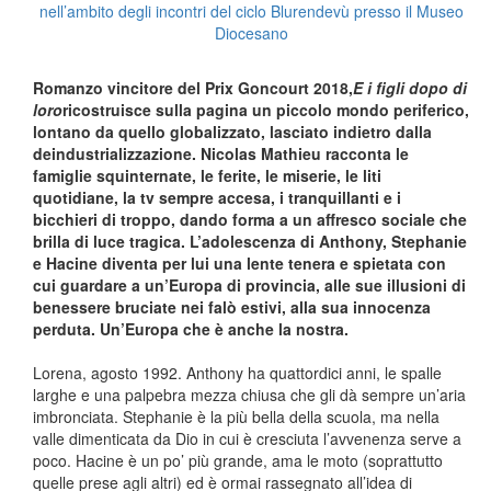
nell’ambito degli incontri del ciclo Blurendevù presso il Museo
Diocesano
Romanzo vincitore del Prix Goncourt 2018,
E i figli dopo di
loro
ricostruisce sulla pagina un piccolo mondo periferico,
lontano da quello globalizzato, lasciato indietro dalla
deindustrializzazione. Nicolas Mathieu racconta le
famiglie squinternate, le ferite, le miserie, le liti
quotidiane, la tv sempre accesa, i tranquillanti e i
bicchieri di troppo, dando forma a un affresco sociale che
brilla di luce tragica. L’adolescenza di Anthony, Stephanie
e Hacine diventa per lui una lente tenera e spietata con
cui guardare a un’Europa di provincia, alle sue illusioni di
benessere bruciate nei falò estivi, alla sua innocenza
perduta. Un’Europa che è anche la nostra.
Lorena, agosto 1992. Anthony ha quattordici anni, le spalle
larghe e una palpebra mezza chiusa che gli dà sempre un’aria
imbronciata. Stephanie è la più bella della scuola, ma nella
valle dimenticata da Dio in cui è cresciuta l’avvenenza serve a
poco. Hacine è un po’ più grande, ama le moto (soprattutto
quelle prese agli altri) ed è ormai rassegnato all’idea di