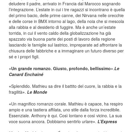
deludere il padre, arrivato in Francia dal Marocco sognando
l’integrazione. L’estate in cui i tre ragazzi si incontrano è quella
del primo bacio, delle prime canne, dei Nirvana nelle orecchie
e delle corse in BMX intorno al lago, della noia che si mescola
alla rabbia e al desiderio di fuggire. Ma è anche un’estate
torrida, in cui il vento caldo della globalizzazione ha già
spazzato via buona parte dei posti di lavoro della regione
lasciando le famiglie sul lastrico, impreparate ad affrontare la
chiusura delle fabbriche e a immaginare un futuro diverso per
sé e i propri figli.
«
Un grande romanzo. Giusto, profondo, bellissimo
»
.
Le
Canard Enchainé
«
Splendido. Mathieu sa dire il battito del cuore, la rabbia e la
fragilità
»
.
Le Monde
«
Un magnifico romanzo corale. Mathieu è capace, ha respiro
ampio e una tastiera affilata, uno stile dalla forza incredibile.
Essenziale. Anthony è qui. Così lontano e così vicino. La sua
voce suona ancora. Dobbiamo sentirlo urlare
»
.
L’Express