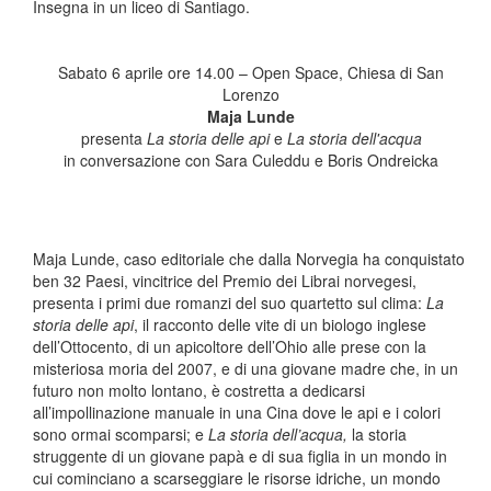
Insegna in un liceo di Santiago.
Sabato 6 aprile ore 14.00 – Open Space, Chiesa di San
Lorenzo
Maja Lunde
presenta
La storia delle api
e
La storia dell'acqua
in conversazione con Sara Culeddu e Boris Ondreicka
Maja Lunde, caso editoriale che dalla Norvegia ha conquistato
ben 32 Paesi, vincitrice del Premio dei Librai norvegesi,
presenta i primi due romanzi del suo quartetto sul clima:
La
storia delle api
, il racconto delle vite di un biologo inglese
dell’Ottocento, di un apicoltore dell’Ohio alle prese con la
misteriosa moria del 2007, e di una giovane madre che, in un
futuro non molto lontano, è costretta a dedicarsi
all’impollinazione manuale in una Cina dove le api e i colori
sono ormai scomparsi; e
La storia dell’acqua,
la storia
struggente di un giovane papà e di sua figlia in un mondo in
cui cominciano a scarseggiare le risorse idriche, un mondo