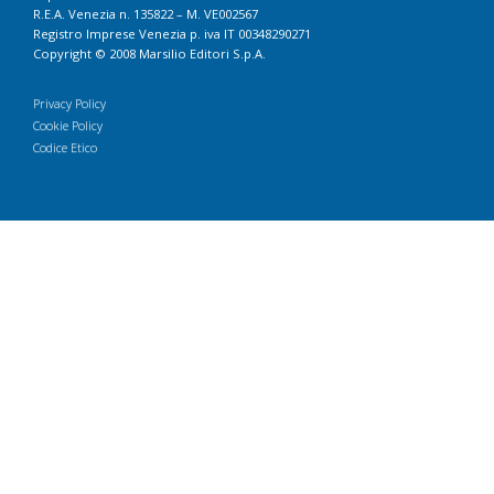
R.E.A. Venezia n. 135822 – M. VE002567
Registro Imprese Venezia p. iva IT 00348290271
Copyright © 2008 Marsilio Editori S.p.A.
Privacy Policy
Cookie Policy
Codice Etico