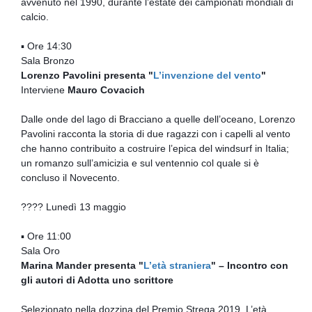
avvenuto nel 1990, durante l’estate dei campionati mondiali di
calcio.
▪ Ore 14:30
Sala Bronzo
Lorenzo Pavolini presenta "
L’invenzione del vento
"
Interviene
Mauro Covacich
Dalle onde del lago di Bracciano a quelle dell’oceano, Lorenzo
Pavolini racconta la storia di due ragazzi con i capelli al vento
che hanno contribuito a costruire l’epica del windsurf in Italia;
un romanzo sull’amicizia e sul ventennio col quale si è
concluso il Novecento.
???? Lunedì 13 maggio
▪ Ore 11:00
Sala Oro
Marina Mander presenta "
L’età straniera
" – Incontro con
gli autori di Adotta uno scrittore
Selezionato nella dozzina del Premio Strega 2019, L’età