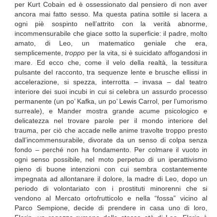
per Kurt Cobain ed è ossessionato dal pensiero di non aver
ancora mai fatto sesso. Ma questa patina sottile si lacera a
ogni piè sospinto nell’attrito con la verità abnorme,
incommensurabile che giace sotto la superficie: il padre, molto
amato, di Leo, un matematico geniale che era,
semplicemente,
troppo
per la vita, si è suicidato affogandosi in
mare. Ed ecco che, come il velo della realtà, la tessitura
pulsante del racconto, tra sequenze lente e brusche ellissi in
accelerazione, si spezza, interrotta – invasa – dal teatro
interiore dei suoi incubi in cui si celebra un assurdo processo
permanente (un po’ Kafka, un po’ Lewis Carrol, per l’umorismo
surreale), e Mander mostra grande acume psicologico e
delicatezza nel trovare parole per il mondo interiore del
trauma, per ciò che accade nelle anime travolte troppo presto
dall’incommensurabile, divorate da un senso di colpa senza
fondo – perché non ha fondamento. Per colmare il vuoto in
ogni senso possibile, nel moto perpetuo di un iperattivismo
pieno di buone intenzioni con cui sembra costantemente
impegnata ad allontanare il dolore, la madre di Leo, dopo un
periodo di volontariato con i prostituti minorenni che si
vendono al Mercato ortofrutticolo e nella “fossa” vicino al
Parco Sempione, decide di prendere in casa uno di loro,