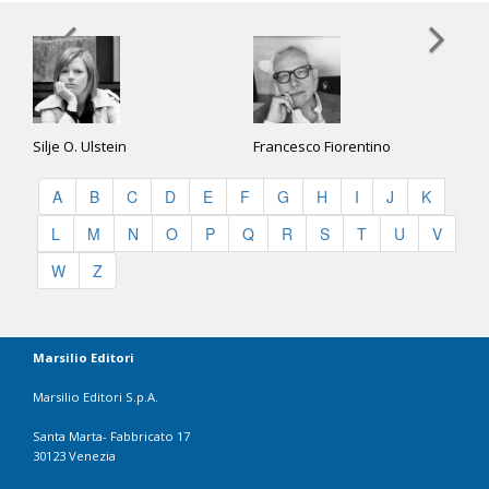
Silje O. Ulstein
Francesco Fiorentino
A
B
C
D
E
F
G
H
I
J
K
L
M
N
O
P
Q
R
S
T
U
V
W
Z
Marsilio Editori
Marsilio Editori S.p.A.
Santa Marta- Fabbricato 17
30123 Venezia