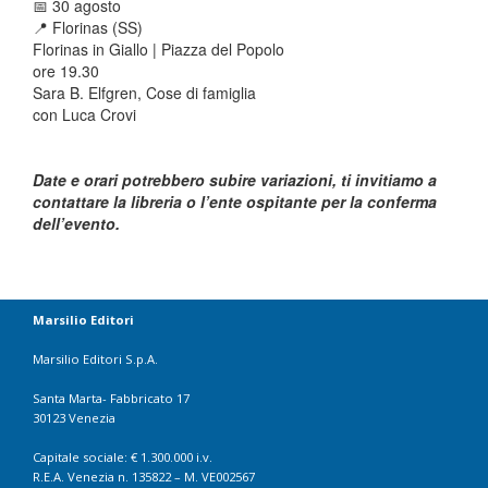
📅
30 agosto
📍 Florinas (SS)
Florinas in Giallo | Piazza del Popolo
ore 19.30
Sara B. Elfgren, Cose di famiglia
con Luca Crovi
Date e orari potrebbero subire variazioni, ti invitiamo a
contattare la libreria o l’ente ospitante per la conferma
dell’evento.
Marsilio Editori
Marsilio Editori S.p.A.
Santa Marta- Fabbricato 17
30123 Venezia
Capitale sociale: € 1.300.000 i.v.
R.E.A. Venezia n. 135822 – M. VE002567