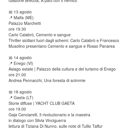
Gastone Breccia, A patti con il nemico
📅
13 agosto
📍 Malfa (ME)
Palazzo Marchetti
ore 19.30
Carlo Calabrò, Cemento e sangue
Thriller siciliani fuori dagli schemi: Carlo Calabrò e Francesco
Musolino presentano Cemento e sangue e Rosso Panarea
📅
14 agosto
📍 Enego (VI)
Asiago estate | Palazzo della cultura e del turismo di Enego
ore 21.00
Andrea Pennacchi, Una foresta di scimmie
📅
18 agosto
📍 Gaeta (LT)
Storie diffuse | YACHT CLUB GAETA
ore 19.00
Gaja Cenciarelli, Il rivoluzionario e la maestra
in dialogo con Silvia Vinciguerra
lettura di Tiziana Di Nunno, sulle note di Tullio Taffur