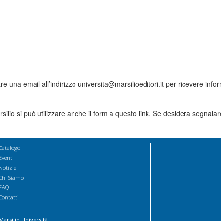
are una email all’indirizzo universita@marsilioeditori.it per ricevere infor
silio si può utilizzare anche il form a questo link. Se desidera segnalar
Catalogo
Eventi
Notizie
Chi Siamo
FAQ
Contatti
Marsilio Università