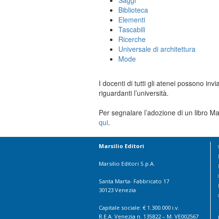
Saggi
Biblioteca
Elementi
Tascabili
Ricerche
Universale di architettura
Mode
I docenti di tutti gli atenei possono invi
riguardanti l’università.
Per segnalare l’adozione di un libro Mar
qui
.
Marsilio Editori
Marsilio Editori S.p.A.
Santa Marta- Fabbricato 17
30123 Venezia
Capitale sociale: € 1.300.000 i.v.
R.E.A. Venezia n. 135822 – M. VE002567