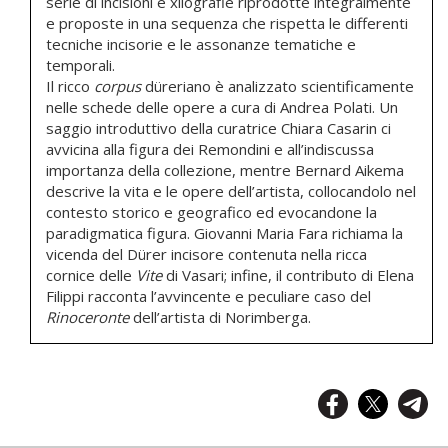
serie di incisioni e xilografie riprodotte integralmente
e proposte in una sequenza che rispetta le differenti
tecniche incisorie e le assonanze tematiche e
temporali.
Il ricco
corpus
düreriano è analizzato scientificamente
nelle schede delle opere a cura di Andrea Polati. Un
saggio introduttivo della curatrice Chiara Casarin ci
avvicina alla figura dei Remondini e all’indiscussa
importanza della collezione, mentre Bernard Aikema
descrive la vita e le opere dell’artista, collocandolo nel
contesto storico e geografico ed evocandone la
paradigmatica figura. Giovanni Maria Fara richiama la
vicenda del Dürer incisore contenuta nella ricca
cornice delle
Vite
di Vasari; infine, il contributo di Elena
Filippi racconta l’avvincente e peculiare caso del
Rinoceronte
dell’artista di Norimberga.