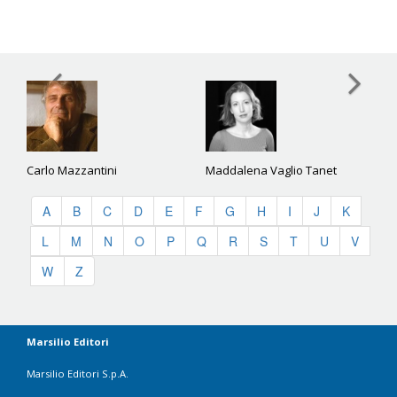
Carlo Mazzantini
Maddalena Vaglio Tanet
A
B
C
D
E
F
G
H
I
J
K
L
M
N
O
P
Q
R
S
T
U
V
W
Z
Marsilio Editori
Marsilio Editori S.p.A.