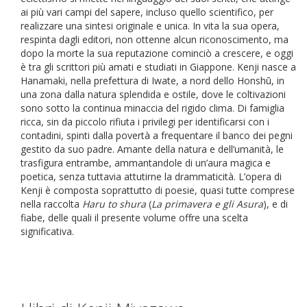
ai più vari campi del sapere, incluso quello scientifico, per
realizzare una sintesi originale e unica. In vita la sua opera,
respinta dagli editori, non ottenne alcun riconoscimento, ma
dopo la morte la sua reputazione cominciò a crescere, e oggi
è tra gli scrittori più amati e studiati in Giappone. Kenji nasce a
Hanamaki, nella prefettura di Iwate, a nord dello Honshū, in
una zona dalla natura splendida e ostile, dove le coltivazioni
sono sotto la continua minaccia del rigido clima. Di famiglia
ricca, sin da piccolo rifiuta i privilegi per identificarsi con i
contadini, spinti dalla povertà a frequentare il banco dei pegni
gestito da suo padre. Amante della natura e dell’umanità, le
trasfigura entrambe, ammantandole di un’aura magica e
poetica, senza tuttavia attutirne la drammaticità. L’opera di
Kenji è composta soprattutto di poesie, quasi tutte comprese
nella raccolta
Haru to shura
(
La primavera e gli Asura
), e di
fiabe, delle quali il presente volume offre una scelta
significativa.