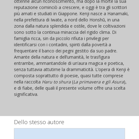
ottenne alcun riconoscimento, ma dopo la morte la sua
reputazione cominciò a crescere, e oggi è tra gli scrittori
più amati e studiati in Giappone. Kenji nasce a Hanamaki,
nella prefettura di Iwate, a nord dello Honshū, in una
zona dalla natura splendida e ostile, dove le coltivazioni
sono sotto la continua minaccia del rigido clima. Di
famiglia ricca, sin da piccolo rifiuta i privilegi per
identificarsi con i contadini, spinti dalla povertà a
frequentare il banco dei pegni gestito da suo padre.
Amante della natura e dell’umanità, le trasfigura
entrambe, ammantandole di un’aura magica e poetica,
senza tuttavia attutirne la drammaticità. L’opera di Kenji è
composta soprattutto di poesie, quasi tutte comprese
nella raccolta
Haru to shura
(
La primavera e gli Asura
),
e di fiabe, delle quali il presente volume offre una scelta
significativa.
Dello stesso autore