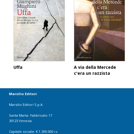
A via della Mercede
Uffa
c'era un razzista
Marsilio Editori
Marsilio Editori S.p.A.
Santa Marta- Fabbricato 17
30123 Venezia
Capitale sociale: € 1.300.000 i.v.