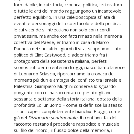
formidabile, in cui storia, cronaca, politica, letteratura
e tutte le arti del mondo raggiungono un incantevole,
perfetto equilibrio. In una caleidoscopica sfilata di
eventi e personaggi dello spettacolo e della politica,
le cui vicende si intrecciano non solo con ricordi
privatissimi, ma anche con fatti rimasti nella memoria
collettiva del Paese, entriamo in casa di Marco
Pannella nei suoi ultimi giorni di vita, scopriamo il lato
politico di Clint Eastwood, ci addentriamo fra i
protagonisti della Resistenza italiana, perfetti
sconosciuti per i trentenni di oggi, riascoltiamo la voce
di Leonardo Sciascia, ripercorriamo la cronaca dei
momenti più duri e ambigui del conflitto tra Israele e
Palestina. Giampiero Mughini conserva lo sguardo
pungente con cui ha raccontato e pesato gli anni
sessanta e settanta della storia italiana, dotato della
profondità «di un uomo – come si definisce lui stesso
– con i capelli completamente bianchi». E oggi, come
già nel
Dizionario sentimentale
di trent’anni fa, del
racconto restano il procedere rapsodico e musicale
sul filo dei ricordi, il flusso dolce della memoria, i