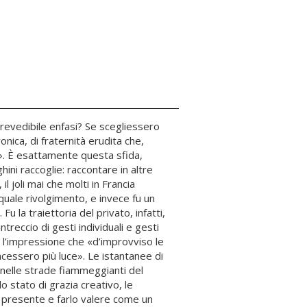
prevedibile enfasi? Se scegliessero
onica, di fraternità erudita che,
?». È esattamente questa sfida,
ni raccoglie: raccontare in altre
l joli mai che molti in Francia
quale rivolgimento, e invece fu un
la traiettoria del privato, infatti,
intreccio di gesti individuali e gesti
e l’impressione che «d’improvviso le
cessero più luce». Le istantanee di
ma nelle strade fiammeggianti del
lo stato di grazia creativo, le
el presente e farlo valere come un