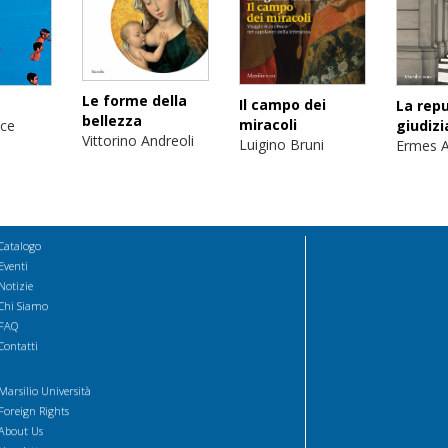
Le forme della
Il campo dei
La repu
bellezza
miracoli
ice
giudizi
Vittorino Andreoli
Luigino Bruni
Ermes A
Catalogo
Eventi
Notizie
Chi Siamo
FAQ
Contatti
Marsilio Università
Foreign Rights
About Us