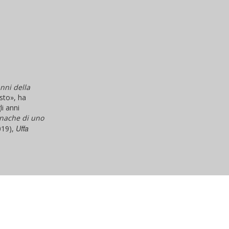
nni della
esto», ha
li anni
onache di uno
Uffa
019),