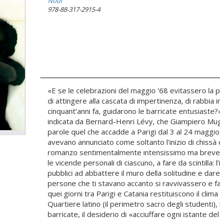
Nodi
978-88-317-2915-4
«E se le celebrazioni del maggio ’68 evitassero la 
di attingere alla cascata di impertinenza, di rabbia ir
cinquant’anni fa, guidarono le barricate entusiaste
indicata da Bernard-Henri Lévy, che Giampiero Mughi
parole quel che accadde a Parigi dal 3 al 24 maggio, i
avevano annunciato come soltanto l’inizio di chissà 
romanzo sentimentalmente intensissimo ma breve. Fu 
le vicende personali di ciascuno, a fare da scintilla: l’
pubblici ad abbattere il muro della solitudine e dar
persone che ti stavano accanto si ravvivassero e fa
quei giorni tra Parigi e Catania restituiscono il cli
Quartiere latino (il perimetro sacro degli studenti), 
barricate, il desiderio di «acciuffare ogni istante d