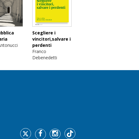
bblica
Scegliere i
aria
vincitori,salvare i
ntonucci
perdenti
Franco
Debenedetti