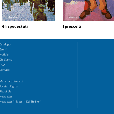
Gli spodestati
I prescelti
Catalogo
Eventi
Notizie
Chi Siamo
FAQ
Contatti
Marsilio Università
Foreign Rights
About Us
Newsletter
Newsletter "I Maestri Del Thriller"