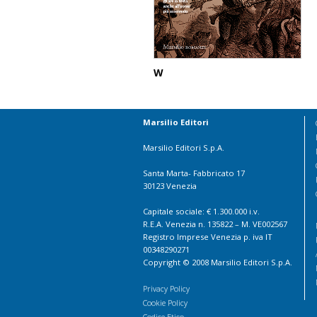
W
Marsilio Editori
Marsilio Editori S.p.A.
Santa Marta- Fabbricato 17
30123 Venezia
Capitale sociale: € 1.300.000 i.v.
R.E.A. Venezia n. 135822 – M. VE002567
Registro Imprese Venezia p. iva IT
00348290271
Copyright © 2008 Marsilio Editori S.p.A.
Privacy Policy
Cookie Policy
Codice Etico