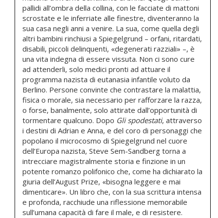
pallidi all’ombra della collina, con le facciate di mattoni
scrostate e le inferriate alle finestre, diventeranno la
sua casa negli anni a venire. La sua, come quella degli
altri bambini rinchiusi a Spiegelgrund – orfani, ritardati,
disabili, piccoli delinquenti, «degenerati razziali» –, è
una vita indegna di essere vissuta. Non ci sono cure
ad attenderli, solo medici pronti ad attuare il
programma nazista di eutanasia infantile voluto da
Berlino. Persone convinte che contrastare la malattia,
fisica o morale, sia necessario per rafforzare la razza,
o forse, banalmente, solo attirate dall’opportunità di
tormentare qualcuno. Dopo
Gli spodestati
, attraverso
i destini di Adrian e Anna, e del coro di personaggi che
popolano il microcosmo di Spiegelgrund nel cuore
dell’Europa nazista, Steve Sem-Sandberg torna a
intrecciare magistralmente storia e finzione in un
potente romanzo polifonico che, come ha dichiarato la
giuria dell’August Prize, «bisogna leggere e mai
dimenticare». Un libro che, con la sua scrittura intensa
e profonda, racchiude una riflessione memorabile
sull’umana capacità di fare il male, e di resistere.