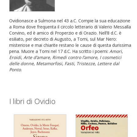
Ovidionasce a Sulmona nel 43 a.C. Compie la sua educazione
a Roma dove frequenta il circolo letterario di Valerio Messalla
Corvino, ed è amico di Properzio e di Orazio. Nell’8 d.C. è
esiliato, per decreto di Augusto, a Tomi, sul Mar Nero:
misteriose e mai chiarite restano le cause di questa durissima
pena. Muore a Tomi nel 17 d.C. Ha scritto i poemi:
Amori
,
Eroidi
,
Arte d’amare
,
Rimedi contro l’amore
,
I cosmetici
delle donne
,
Metamorfosi
,
Fasti
,
Tristezze
,
Lettere dal
Ponto
.
I libri di Ovidio