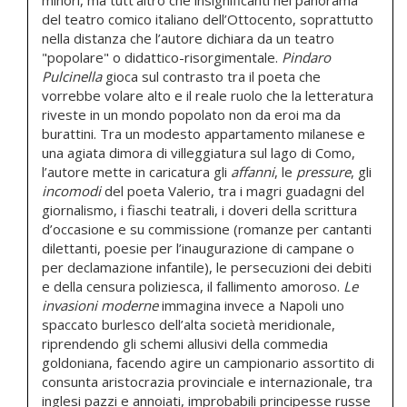
minori, ma tutt’altro che insignificanti nel panorama
del teatro comico italiano dell’Ottocento, soprattutto
nella distanza che l’autore dichiara da un teatro
"popolare" o didattico-risorgimentale.
Pindaro
Pulcinella
gioca sul contrasto tra il poeta che
vorrebbe volare alto e il reale ruolo che la letteratura
riveste in un mondo popolato non da eroi ma da
burattini. Tra un modesto appartamento milanese e
una agiata dimora di villeggiatura sul lago di Como,
l’autore mette in caricatura gli
affanni
, le
pressure
, gli
incomodi
del poeta Valerio, tra i magri guadagni del
giornalismo, i fiaschi teatrali, i doveri della scrittura
d’occasione e su commissione (romanze per cantanti
dilettanti, poesie per l’inaugurazione di campane o
per declamazione infantile), le persecuzioni dei debiti
e della censura poliziesca, il fallimento amoroso.
Le
invasioni moderne
immagina invece a Napoli uno
spaccato burlesco dell’alta società meridionale,
riprendendo gli schemi allusivi della commedia
goldoniana, facendo agire un campionario assortito di
consunta aristocrazia provinciale e internazionale, tra
inglesi pazzi e annoiati, improbabili principesse russe