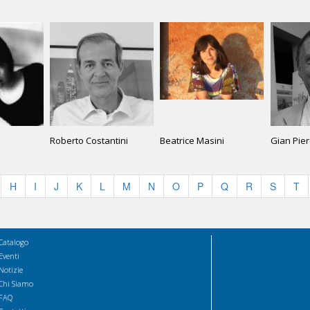
Roberto Costantini
Beatrice Masini
Gian Pier
H
I
J
K
L
M
N
O
P
Q
R
S
T
Catalogo
Eventi
Notizie
Chi Siamo
FAQ