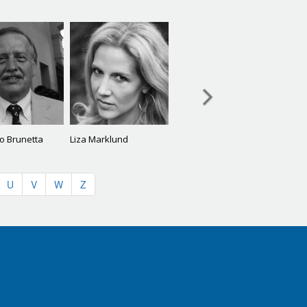
o Brunetta
Liza Marklund
U
V
W
Z