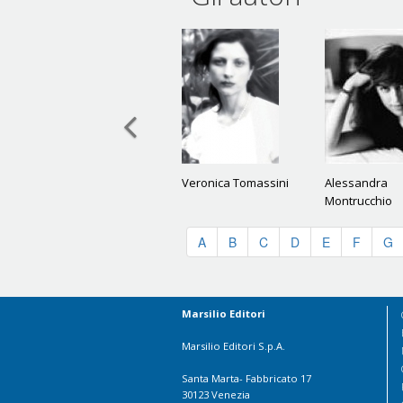
Veronica Tomassini
Alessandra
Montrucchio
A
B
C
D
E
F
G
Marsilio Editori
Marsilio Editori S.p.A.
Santa Marta- Fabbricato 17
30123 Venezia