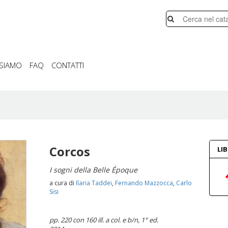
 SIAMO
FAQ
CONTATTI
Corcos
LI
I sogni della Belle Époque
a cura di
Ilaria Taddei
,
Fernando Mazzocca
,
Carlo
Sisi
pp. 220 con 160 ill. a col. e b/n
, 1° ed.