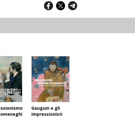
essionismo
Gauguin e gli
domeneghi
impressionisti