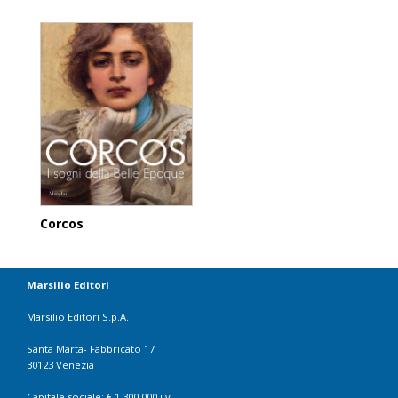
Corcos
Marsilio Editori
Marsilio Editori S.p.A.
Santa Marta- Fabbricato 17
30123 Venezia
Capitale sociale: € 1.300.000 i.v.