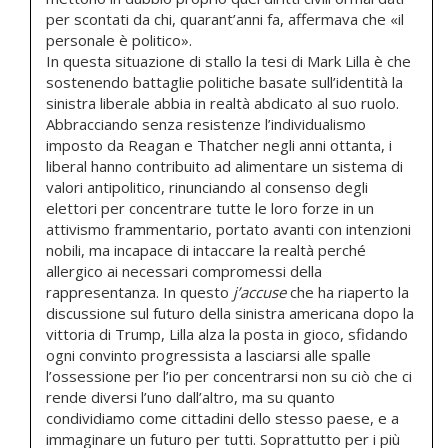
per scontati da chi, quarant’anni fa, affermava che «il
personale è politico».
In questa situazione di stallo la tesi di Mark Lilla è che
sostenendo battaglie politiche basate sull’identità la
sinistra liberale abbia in realtà abdicato al suo ruolo.
Abbracciando senza resistenze l’individualismo
imposto da Reagan e Thatcher negli anni ottanta, i
liberal hanno contribuito ad alimentare un sistema di
valori antipolitico, rinunciando al consenso degli
elettori per concentrare tutte le loro forze in un
attivismo frammentario, portato avanti con intenzioni
nobili, ma incapace di intaccare la realtà perché
allergico ai necessari compromessi della
rappresentanza. In questo
j’accuse
che ha riaperto la
discussione sul futuro della sinistra americana dopo la
vittoria di Trump, Lilla alza la posta in gioco, sfidando
ogni convinto progressista a lasciarsi alle spalle
l’ossessione per l’io per concentrarsi non su ciò che ci
rende diversi l’uno dall’altro, ma su quanto
condividiamo come cittadini dello stesso paese, e a
immaginare un futuro per tutti. Soprattutto per i più