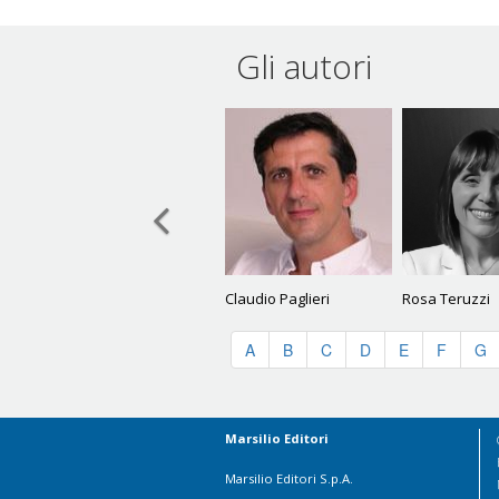
Gli autori
Claudio Paglieri
Rosa Teruzzi
A
B
C
D
E
F
G
Marsilio Editori
Marsilio Editori S.p.A.