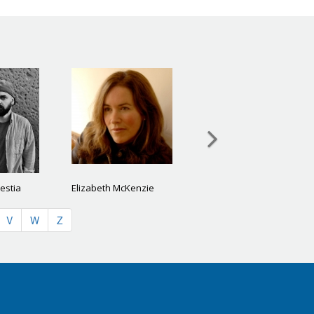
restia
Elizabeth McKenzie
V
W
Z