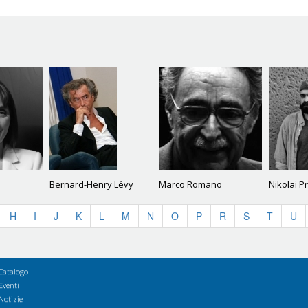
Bernard-Henry Lévy
Marco Romano
Nikolai P
H
I
J
K
L
M
N
O
P
R
S
T
U
Catalogo
Eventi
Notizie