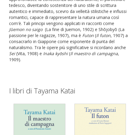
tedesco, diventando sostenitore di uno stile di scrittura
autentico e immediato, scevro da velleità stilistiche e influssi
romantici, capace di rappresentare la natura umana così
com'è. Tali principi vengono applicati in racconti come
Jūemon no saigo
(La fine di Juemon, 1902) e
Sh
ō
joby
ō
(La
passione per le ragazze, 1907), ma è
Futon
(
Il futon
, 1907) a
consacrarlo in Giappone come esponente di punta del
naturalismo. Tra le opere più significative si ricordano anche
Sei
(Vita, 1908) e
Inaka kyōshi
(
Il maestro di campagna
,
1909).
I libri di Tayama Katai