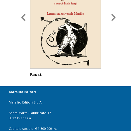
Faust
Marsilio Editori
Marsilio Editori S.p.A.
Santa Marta- Fabbricato 17
30123 Venezia
Capitale sociale: € 1.300.000 i.v.