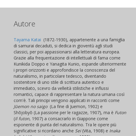
Autore
Tayama Katai
(1872-1930), appartenente a una famiglia
di samurai decaduti, si dedica in gioventù agli studi
classici, per poi appassionarsi alla letteratura europea.
Grazie alla frequentazione di intellettuali di fama come
Kunikida Doppo e Yanagita Kunio, espande ulteriormente
i propri orizzonti e approfondisce la conoscenza del
naturalismo, in particolare tedesco, diventando
sostenitore di uno stile di scrittura autentico e
immediato, scevro da velleità stilistiche e influssi
romantici, capace di rappresentare la natura umana così
com'è. Tali principi vengono applicati in racconti come
Jūemon no saigo
(La fine di Juemon, 1902) e
Sh
ō
joby
ō
(La passione per le ragazze, 1907), ma è
Futon
(
Il futon
, 1907) a consacrarlo in Giappone come
esponente di punta del naturalismo. Tra le opere più
significative si ricordano anche
Sei
(Vita, 1908) e
Inaka