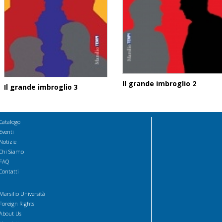
Il grande imbroglio 2
Il grande imbroglio 3
Catalogo
Eventi
Notizie
Chi Siamo
FAQ
Contatti
Marsilio Università
Foreign Rights
About Us