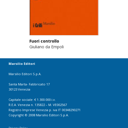
Fuori controllo
Giuliano da Empoli
Marsilio Editori
Marsilio Editori S.p.A.
Santa Marta- Fabbricato 17
30123 Venezia
Capitale sociale: € 1.300.000 i.v.
R.E.A. Venezia n. 135822 – M. VE002567
Registro Imprese Venezia p. iva IT 00348290271
Copyright © 2008 Marsilio Editori S.p.A.
Privacy Policy