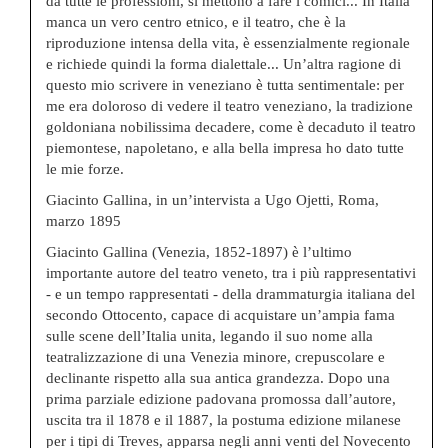
da tutte le professioni, si mettono a fare i comici... In Italia
manca un vero centro etnico, e il teatro, che è la
riproduzione intensa della vita, è essenzialmente regionale
e richiede quindi la forma dialettale... Un’altra ragione di
questo mio scrivere in veneziano è tutta sentimentale: per
me era doloroso di vedere il teatro veneziano, la tradizione
goldoniana nobilissima decadere, come è decaduto il teatro
piemontese, napoletano, e alla bella impresa ho dato tutte
le mie forze.
Giacinto Gallina, in un’intervista a Ugo Ojetti, Roma,
marzo 1895
Giacinto Gallina (Venezia, 1852-1897) è l’ultimo
importante autore del teatro veneto, tra i più rappresentativi
- e un tempo rappresentati - della drammaturgia italiana del
secondo Ottocento, capace di acquistare un’ampia fama
sulle scene dell’Italia unita, legando il suo nome alla
teatralizzazione di una Venezia minore, crepuscolare e
declinante rispetto alla sua antica grandezza. Dopo una
prima parziale edizione padovana promossa dall’autore,
uscita tra il 1878 e il 1887, la postuma edizione milanese
per i tipi di Treves, apparsa negli anni venti del Novecento