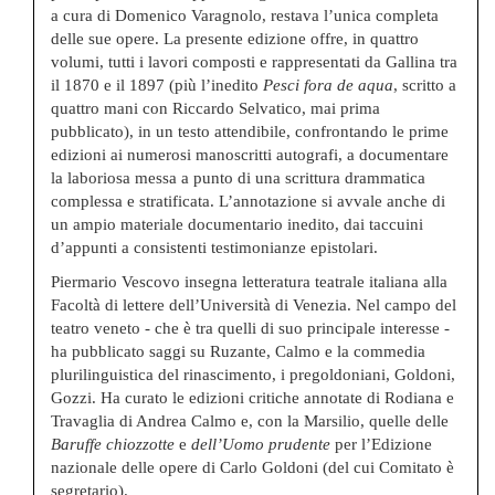
a cura di Domenico Varagnolo, restava l’unica completa
delle sue opere. La presente edizione offre, in quattro
volumi, tutti i lavori composti e rappresentati da Gallina tra
il 1870 e il 1897 (più l’inedito
Pesci fora de
aqua
, scritto a
quattro mani con Riccardo Selvatico, mai prima
pubblicato), in un testo attendibile, confrontando le prime
edizioni ai numerosi manoscritti autografi, a documentare
la laboriosa messa a punto di una scrittura drammatica
complessa e stratificata. L’annotazione si avvale anche di
un ampio materiale documentario inedito, dai taccuini
d’appunti a consistenti testimonianze epistolari.
Piermario Vescovo insegna letteratura teatrale italiana alla
Facoltà di lettere dell’Università di Venezia. Nel campo del
teatro veneto - che è tra quelli di suo principale interesse -
ha pubblicato saggi su Ruzante, Calmo e la commedia
plurilinguistica del rinascimento, i pregoldoniani, Goldoni,
Gozzi. Ha curato le edizioni critiche annotate di Rodiana e
Travaglia di Andrea Calmo e, con la Marsilio, quelle delle
Baruffe chiozzotte
e
dell’Uomo prudente
per l’Edizione
nazionale delle opere di Carlo Goldoni (del cui Comitato è
segretario).