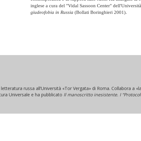
inglese a cura del "Vidal Sassoon Center" dell'Univers
giudeofobia in Russia
(Bollati Boringhieri 2001).
i letteratura russa all’Università «Tor Vergata» di Roma. Collabora a «la
ratura Universale e ha pubblicato
Il manoscritto inesistente. I “Protocol