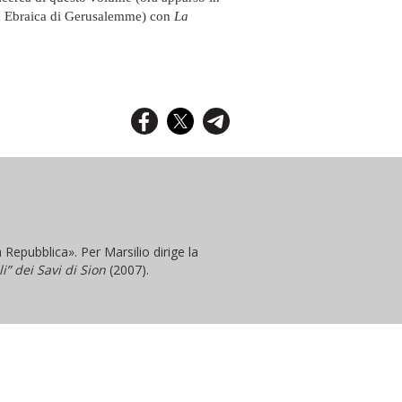
ità Ebraica di Gerusalemme) con
La
 Repubblica». Per Marsilio dirige la
li” dei Savi di Sion
(2007).