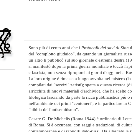
Sono più di cento anni che i
Protocolli dei savi di Sion
d
del "complotto giudaico", da quando un giornalista russo
un altro li pubblicò sul suo giornale d'estrema destra (19
si manifestò dopo la prima guerra mondiale e toccò l'api
e fascista, non senza riproporsi ai giorni d'oggi nella R
La loro origine è rimasta a lungo avvolta nel mistero (la t
compilati dai "servizi" zaristi); spetta a questa ricerca 
arricchita di nuovi materiali d'archivio), che ha scelto c
filologica lasciando da parte la ricca pubblicistica più 
nell'ambiente dei primi "centoneri", e in particolare in G
"bibbia dell'antisemitismo".
Cesare G. De Michelis (Roma 1944) è ordinario di Letter
di Roma. Si è occupato, con saggi e traduzioni, di cultur
contemporanea e di rapporti italo-russi. Ha allargato la 