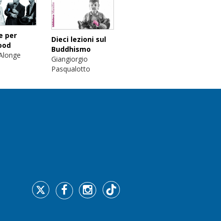
e per
Dieci lezioni sul
ood
Buddhismo
Alonge
Giangiorgio
Pasqualotto