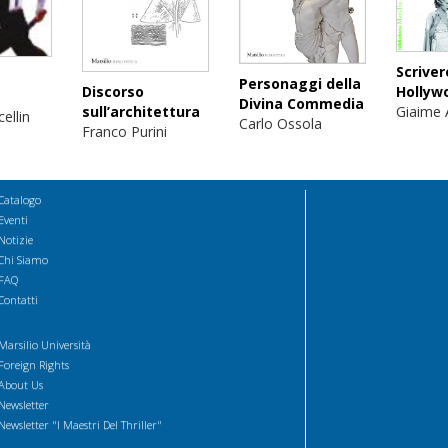
Scriver
Personaggi della
Hollyw
Discorso
Divina Commedia
Giaime 
sull’architettura
ellin
Carlo Ossola
Franco Purini
Catalogo
Eventi
Notizie
Chi Siamo
FAQ
Contatti
Marsilio Università
Foreign Rights
About Us
Newsletter
Newsletter "I Maestri Del Thriller"