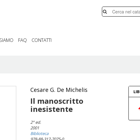
 SIAMO
FAQ
CONTATTI
Cesare G. De Michelis
LI
Il manoscritto
inesistente
2° ed.
2001
Biblioteca
978-88-317-7075-0