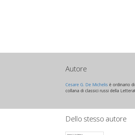
Autore
Cesare G. De Michelis
è ordinario d
collana di classici russi della Lette
Dello stesso autore