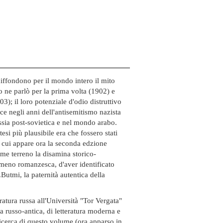
iffondono per il mondo intero il mito
 ne parlò per la prima volta (1902) e
03); il loro potenziale d'odio distruttivo
ce negli anni dell'antisemitismo nazista
ussia post-sovietica e nel mondo arabo.
esi più plausibile era che fossero stati
(di cui appare ora la seconda edzione
ome terreno la disamina storico-
o meno romanzesca, d'aver identificato
.Butmi, la paternità autentica della
atura russa all'Università "Tor Vergata"
a russo-antica, di letteratura moderna e
ricerca di questo volume (ora apparso in