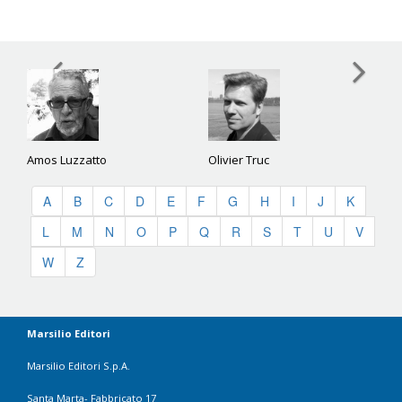
Amos Luzzatto
Olivier Truc
A
B
C
D
E
F
G
H
I
J
K
L
M
N
O
P
Q
R
S
T
U
V
W
Z
Marsilio Editori
Marsilio Editori S.p.A.
Santa Marta- Fabbricato 17