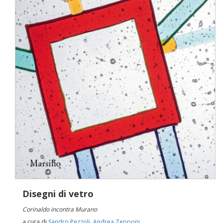
Disegni di vetro
Corinaldo incontra Murano
a cura di
Sandro Pezzoli
,
Andrea Zepponi