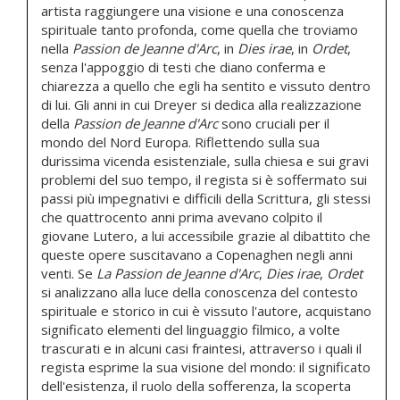
artista raggiungere una visione e una conoscenza
spirituale tanto profonda, come quella che troviamo
nella
Passion de Jeanne d'Arc
, in
Dies irae
, in
Ordet
,
senza l'appoggio di testi che diano conferma e
chiarezza a quello che egli ha sentito e vissuto dentro
di lui. Gli anni in cui Dreyer si dedica alla realizzazione
della
Passion de Jeanne d'Arc
sono cruciali per il
mondo del Nord Europa. Riflettendo sulla sua
durissima vicenda esistenziale, sulla chiesa e sui gravi
problemi del suo tempo, il regista si è soffermato sui
passi più impegnativi e difficili della Scrittura, gli stessi
che quattrocento anni prima avevano colpito il
giovane Lutero, a lui accessibile grazie al dibattito che
queste opere suscitavano a Copenaghen negli anni
venti. Se
La Passion de Jeanne d'Arc
,
Dies irae
,
Ordet
si analizzano alla luce della conoscenza del contesto
spirituale e storico in cui è vissuto l'autore, acquistano
significato elementi del linguaggio filmico, a volte
trascurati e in alcuni casi fraintesi, attraverso i quali il
regista esprime la sua visione del mondo: il significato
dell'esistenza, il ruolo della sofferenza, la scoperta