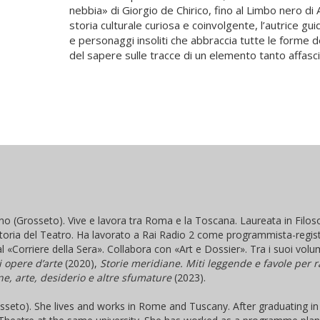
nebbia» di Giorgio de Chirico, fino al Limbo nero d
storia culturale curiosa e coinvolgente, l’autrice guid
e personaggi insoliti che abbraccia tutte le forme 
del sapere sulle tracce di un elemento tanto affas
iano (Grosseto). Vive e lavora tra Roma e la Toscana. Laureata in Filos
Storia del Teatro. Ha lavorato a Rai Radio 2 come programmista-regista
al «Corriere della Sera». Collabora con «Art e Dossier». Tra i suoi volu
 opere d’arte
(2020),
Storie meridiane. Miti leggende e favole per r
one, arte, desiderio e altre sfumature
(2023).
osseto). She lives and works in Rome and Tuscany. After graduating i