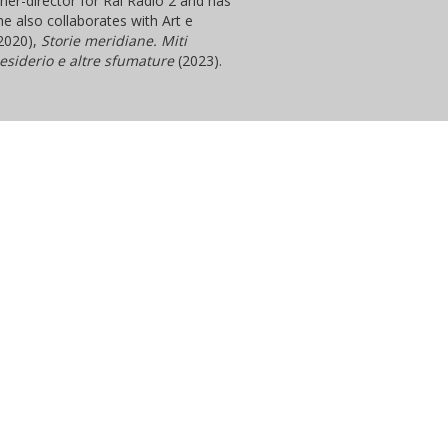
er-director for Rai Radio 2 and has
he also collaborates with Art e
2020),
Storie meridiane. Miti
 desiderio e altre sfumature
(2023).