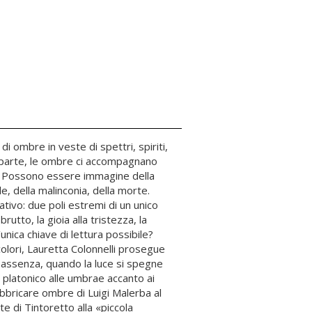
i ombre in veste di spettri, spiriti,
tra parte, le ombre ci accompagnano
i. Possono essere immagine della
, della malinconia, della morte.
ativo: due poli estremi di un unico
rutto, la gioia alla tristezza, la
nica chiave di lettura possibile?
colori, Lauretta Colonnelli prosegue
o assenza, quando la luce si spegne
to platonico alle umbrae accanto ai
abbricare ombre di Luigi Malerba al
e di Tintoretto alla «piccola