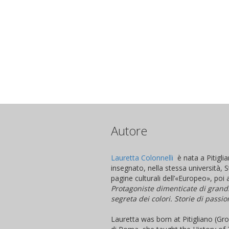
Autore
Lauretta Colonnelli
è nata a Pitigl
insegnato, nella stessa università, 
pagine culturali dell’«Europeo», poi 
Protagoniste dimenticate di grandi
segreta dei colori. Storie di passi
Lauretta was born at Pitigliano (Gr