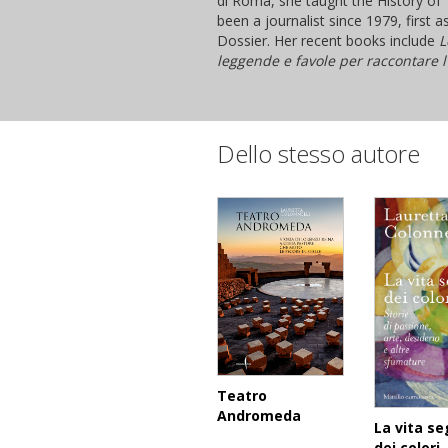
di Roma, she taught the History of
been a journalist since 1979, first 
Dossier. Her recent books include
L
leggende e favole per raccontare l
Dello stesso autore
Teatro
Andromeda
La vita se
dei colori