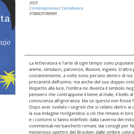
2025
Contemporanea
/
Cartabianca
9788829788989
La letteratura e l’arte di ogni tempo sono popolate d
anime, simulacri, parvenze, illusioni, inganni. D’al
costantemente, a volte sono persino dentro di no
precarietà dell’uomo, ma anche del suo doppio ostile
Rispetto alla luce, l’ombra ne diventa il simbolo neg
pensiero che contrappone il bene al male, il bello al b
conoscenza all’ignoranza. Ma se questa non fosse l’u
Dopo aver svelato i segreti che si celano dietro ai 
la sua indagine rivolgendosi a ciò che rimane in lor
e i contorni si fanno indefiniti: dalla caverna del mi
commensali nei banchetti romani; dai consigli per f
misterioso spettro del Brocken; dalle ombre colorat