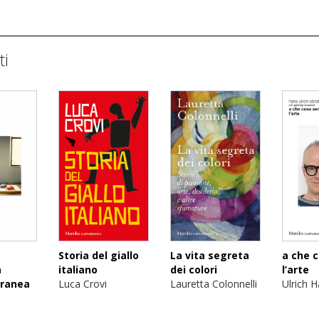
ti
Storia del giallo
La vita segreta
a che 
a
italiano
dei colori
l’arte
ranea
Luca Crovi
Lauretta Colonnelli
Ulrich H