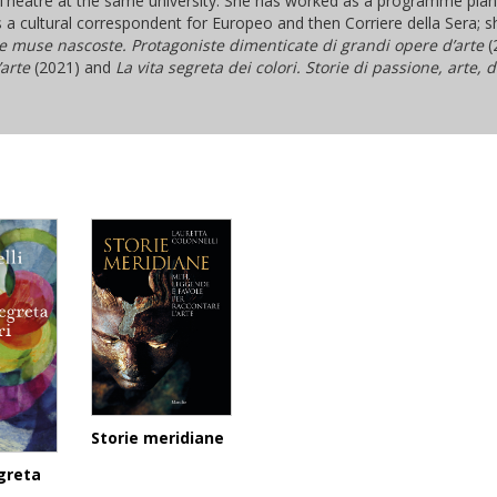
 Theatre at the same university. She has worked as a programme plann
as a cultural correspondent for Europeo and then Corriere della Sera; s
e muse nascoste. Protagoniste dimenticate di grandi opere d’arte
(
’arte
(2021) and
La vita segreta dei colori. Storie di passione, arte,
Storie meridiane
greta