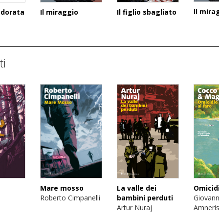
Il mira
Il figlio sbagliato
 dorata
Il miraggio
ti
La valle dei
Omicidi
Mare mosso
bambini perduti
Giovann
Roberto Cimpanelli
Artur Nuraj
Amneris