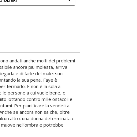
DIOLIBRI
e sono andati anche molti dei problemi
sibile ancora più molesta, arriva
egarla e di farle del male: suo
contando la sua pena, Faye è
er fermarlo. E non è la sola a
tte le persone a cui vuole bene, e
ito lottando contro mille ostacoli e
ntumi. Per pianificare la vendetta
. Anche se ancora non sa che, oltre
ualcun altro: una donna determinata e
si muove nell’ombra e potrebbe