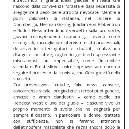
intrecciando a grandi ideali gelosie e rivalità che
nascono dalla convivenza forzata e dalla necessità di
alleggerire il peso delle atrocità rievocate. Mentre a
pochi chilometri di distanza, nel carcere di
Norimberga, Herman Göring, Joachim von Ribbentrop
e Rudolf Hess attendono il verdetto sulla loro sorte,
giovani corrispondenti captano gli eventi come
sismografi, raccogliendo interviste e atti processuali,
descrivendo interrogatori e dibattiti, realizzando
disegni e caricature, cogliendo gesti ed espressioni e
misurandosi con l’impensabile, come l’incredibile
vicenda di Ernst Michel, unico sopravvissuto ebreo a
seguire il processo da cronista, che Göring invitò nella
sua cella.
Tra provocazioni, critiche, fake news, censure,
concorrenza sleale, pregiudizi e stereotipi di genere,
amicizie e amori clandestini – come quello tra
Rebecca West e uno dei giudici –, ciascuno vive un
proprio momento di svolta che ne segnerà per
sempre il destino. In particolare le donne, trattate
con sufficienza, non si faranno intimorire
dall’atmosfera maschilista che regna ancora dopo la