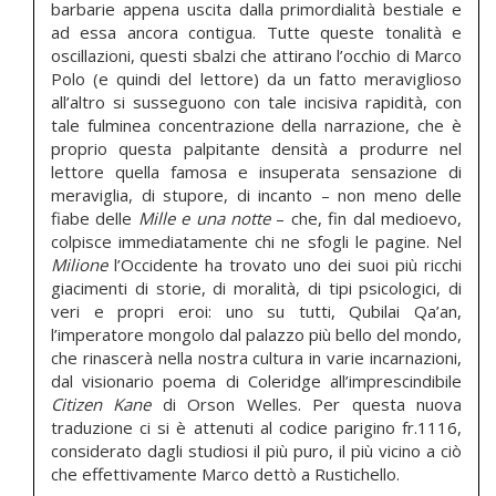
barbarie appena uscita dalla primordialità bestiale e
ad essa ancora contigua. Tutte queste tonalità e
oscillazioni, questi sbalzi che attirano l’occhio di Marco
Polo (e quindi del lettore) da un fatto meraviglioso
all’altro si susseguono con tale incisiva rapidità, con
tale fulminea concentrazione della narrazione, che è
proprio questa palpitante densità a produrre nel
lettore quella famosa e insuperata sensazione di
meraviglia, di stupore, di incanto – non meno delle
fiabe delle
Mille e una notte
– che, fin dal medioevo,
colpisce immediatamente chi ne sfogli le pagine. Nel
Milione
l’Occidente ha trovato uno dei suoi più ricchi
giacimenti di storie, di moralità, di tipi psicologici, di
veri e propri eroi: uno su tutti, Qubilai Qa’an,
l’imperatore mongolo dal palazzo più bello del mondo,
che rinascerà nella nostra cultura in varie incarnazioni,
dal visionario poema di Coleridge all’imprescindibile
Citizen Kane
di Orson Welles. Per questa nuova
traduzione ci si è attenuti al codice parigino fr.1116,
considerato dagli studiosi il più puro, il più vicino a ciò
che effettivamente Marco dettò a Rustichello.