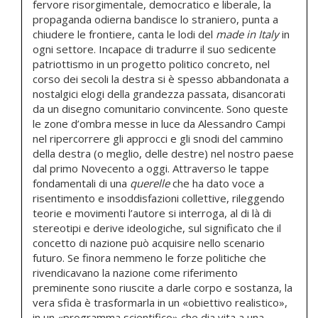
fervore risorgimentale, democratico e liberale, la
propaganda odierna bandisce lo straniero, punta a
chiudere le frontiere, canta le lodi del
made in Italy
in
ogni settore. Incapace di tradurre il suo sedicente
patriottismo in un progetto politico concreto, nel
corso dei secoli la destra si è spesso abbandonata a
nostalgici elogi della grandezza passata, disancorati
da un disegno comunitario convincente. Sono queste
le zone d’ombra messe in luce da Alessandro Campi
nel ripercorrere gli approcci e gli snodi del cammino
della destra (o meglio, delle destre) nel nostro paese
dal primo Novecento a oggi. Attraverso le tappe
fondamentali di una
querelle
che ha dato voce a
risentimento e insoddisfazioni collettive, rileggendo
teorie e movimenti l’autore si interroga, al di là di
stereotipi e derive ideologiche, sul significato che il
concetto di nazione può acquisire nello scenario
futuro. Se finora nemmeno le forze politiche che
rivendicavano la nazione come riferimento
preminente sono riuscite a darle corpo e sostanza, la
vera sfida è trasformarla in un «obiettivo realistico»,
in un «programma scientifico» che dia vita a una