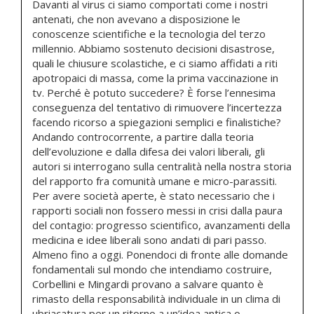
Davanti al virus ci siamo comportati come i nostri
antenati, che non avevano a disposizione le
conoscenze scientifiche e la tecnologia del terzo
millennio. Abbiamo sostenuto decisioni disastrose,
quali le chiusure scolastiche, e ci siamo affidati a riti
apotropaici di massa, come la prima vaccinazione in
tv. Perché è potuto succedere? È forse l’ennesima
conseguenza del tentativo di rimuovere l’incertezza
facendo ricorso a spiegazioni semplici e finalistiche?
Andando controcorrente, a partire dalla teoria
dell’evoluzione e dalla difesa dei valori liberali, gli
autori si interrogano sulla centralità nella nostra storia
del rapporto fra comunità umane e micro-parassiti.
Per avere società aperte, è stato necessario che i
rapporti sociali non fossero messi in crisi dalla paura
del contagio: progresso scientifico, avanzamenti della
medicina e idee liberali sono andati di pari passo.
Almeno fino a oggi. Ponendoci di fronte alle domande
fondamentali sul mondo che intendiamo costruire,
Corbellini e Mingardi provano a salvare quanto è
rimasto della responsabilità individuale in un clima di
ubriacatura per un ritorno a un’idea antica o