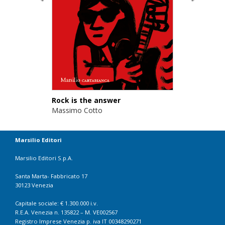
Rock is the answer
Massimo Cotto
Marsilio Editori
Marsilio Editori S.p.A.
Santa Marta- Fabbricato 17
30123 Venezia
Capitale sociale: € 1.300.000 i.v.
R.E.A. Venezia n. 135822 – M. VE002567
Registro Imprese Venezia p. iva IT 00348290271