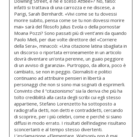
Downing Street, e ne è sceso Attlee»? No, falso:
infatti si trattava di una carrozza e ne discese, a
Parigi, Sarah Bernhardt. «Vivi come se tu dovessi
morire subito, pensa come se tu non dovessi morire
mai» sarà del filosofo Julius Evola o della pornostar
Moana Pozzi? Sono passati più di vent’anni da quando
Paolo Mieli, per due volte direttore del «Corriere
della Sera», minacciò: «Una citazione latina sbagliata in
un discorso o riportata erroneamente in un articolo
dovrà diventare un’onta perenne, un guaio peggiore
di un avviso di garanzia». Purtroppo, da allora, poco è
cambiato, se non in peggio. Giornalisti e politici
continuano ad attribuire pensieri in libertà a
personaggi che non si sono mai sognati di esprimerli.
Convinto che il “citazionismo” sia la deriva che più ha
tolto credibilità alla casta degli scribi cui egli stesso
appartiene, Stefano Lorenzetto ha sottoposto a
radiografia detti, non detti e contraddetti, cercando
di scoprire, per i più celebri, come e perché si siano
diffusi in modo errato. I risultati dell’indagine risultano
sconcertanti e al tempo stesso divertenti.
L’esclamazione «Elementare, Watson!» non è mai