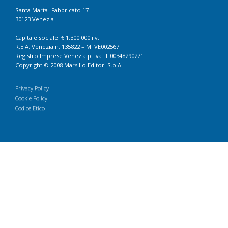
Santa Marta- Fabbricato 17
30123 Venezia
Capitale sociale: € 1.300.000 i.v.
R.E.A. Venezia n. 135822 – M. VE002567
Registro Imprese Venezia p. iva IT 00348290271
Copyright © 2008 Marsilio Editori S.p.A.
Privacy Policy
Cookie Policy
Codice Etico