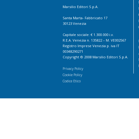
Marsilio Editori S.p.A.
Santa Marta- Fabbricato 17
30123 Venezia
Capitale sociale: € 1.300.000 i.v.
R.E.A. Venezia n. 135822 – M. VE002567
Registro Imprese Venezia p. iva IT
00348290271
Copyright © 2008 Marsilio Editori S.p.A.
Privacy Policy
Cookie Policy
Codice Etico