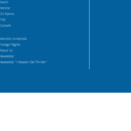
Eventi
Notizie
Chi Siamo
FAQ
Contatti
Marsilio Università
Foreign Rights
About Us
Newsletter
Newsletter "I Maestri Del Thriller"