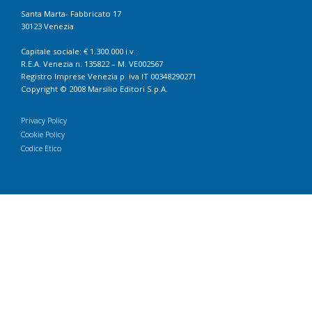
Santa Marta- Fabbricato 17
30123 Venezia
Capitale sociale: € 1.300.000 i.v.
R.E.A. Venezia n. 135822 – M. VE002567
Registro Imprese Venezia p. iva IT 00348290271
Copyright © 2008 Marsilio Editori S.p.A.
Privacy Policy
Cookie Policy
Codice Etico