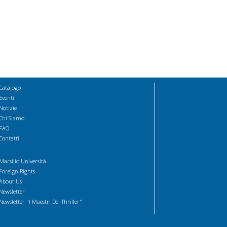
Catalogo
Eventi
Notizie
Chi Siamo
FAQ
Contatti
Marsilio Università
Foreign Rights
About Us
Newsletter
Newsletter "I Maestri Del Thriller"