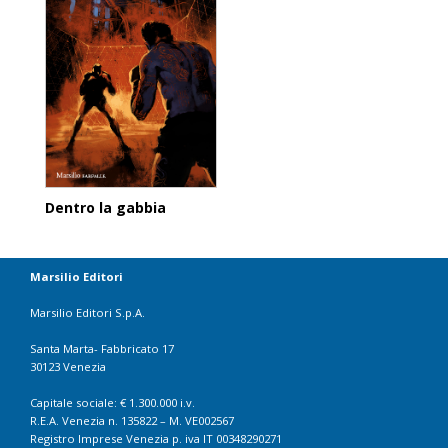
Dentro la gabbia
Marsilio Editori
Marsilio Editori S.p.A.
Santa Marta- Fabbricato 17
30123 Venezia
Capitale sociale: € 1.300.000 i.v.
R.E.A. Venezia n. 135822 – M. VE002567
Registro Imprese Venezia p. iva IT 00348290271