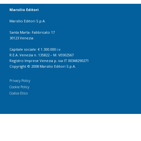
Marsilio Editori
Marsilio Editori S.p.A.
Santa Marta- Fabbricato 17
30123 Venezia
Capitale sociale: € 1.300.000 i.v.
R.E.A. Venezia n. 135822 – M. VE002567
Registro Imprese Venezia p. iva IT 00348290271
Copyright © 2008 Marsilio Editori S.p.A.
Privacy Policy
Cookie Policy
Codice Etico