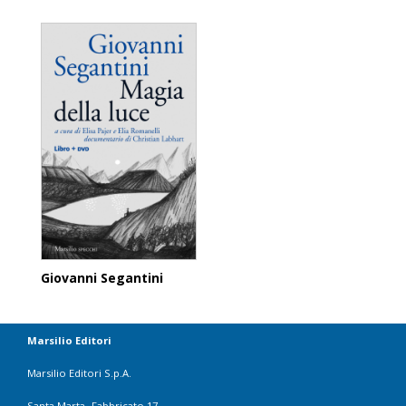
Giovanni Segantini
Marsilio Editori
Marsilio Editori S.p.A.
Santa Marta- Fabbricato 17