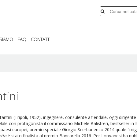
 SIAMO
FAQ
CONTATTI
tini
ntini (Tripoli, 1952), ingegnere, consulente aziendale, oggi dirigente 
Male con protagonista il commissario Michele Balistreri, bestseller in Ita
 paesi europei, premio speciale Giorgio Scerbanenco 2014 quale "migl
etta
è stato finalista al premio Bancarella 2016. Per Longanesi ha pubbl