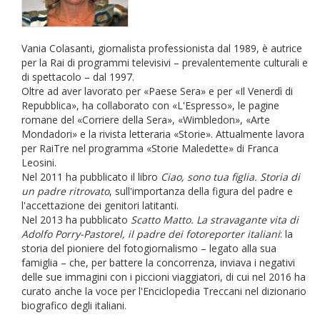
Vania Colasanti, giornalista professionista dal 1989, è autrice
per la Rai di programmi televisivi – prevalentemente culturali e
di spettacolo – dal 1997.
Oltre ad aver lavorato per «Paese Sera» e per «Il Venerdì di
Repubblica», ha collaborato con «L'Espresso», le pagine
romane del «Corriere della Sera», «Wimbledon», «Arte
Mondadori» e la rivista letteraria «Storie». Attualmente lavora
per RaiTre nel programma «Storie Maledette» di Franca
Leosini.
Nel 2011 ha pubblicato il libro
Ciao, sono tua figlia. Storia di
un padre ritrovato
, sull'importanza della figura del padre e
l'accettazione dei genitori latitanti.
Nel 2013 ha pubblicato
Scatto Matto. La stravagante vita di
Adolfo Porry-Pastorel, il padre dei fotoreporter italiani
: la
storia del pioniere del fotogiornalismo – legato alla sua
famiglia – che, per battere la concorrenza, inviava i negativi
delle sue immagini con i piccioni viaggiatori, di cui nel 2016 ha
curato anche la voce per l'Enciclopedia Treccani nel dizionario
biografico degli italiani.