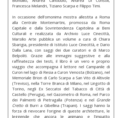
Biondillo, Andrea Canobbio, Andrea Di Consoli,
Francesca Melandri, Tiziano Scarpa e Filippo Timi.
In occasione dell’omonima mostra allestita a Roma
alla Centrale Montemartini, promossa da Roma
Capitale e dalla Sovrintendenza Capitolina ai Beni
Culturali e realizzata da Archivio Luce Cinecittà,
Marsilio Arte pubblica un volume a cura di Chiara
Sbarigia, presidente di Istituto Luce Cinecittà, e Dario
Dalla Lana, con saggi dei due curatori e di Marco
Belpoliti. Grazie alle immagini suggestive e alla
raffinatezza dei testi, il libro è un vero e proprio
viaggio che accompagna il lettore nel Campanile di
Curon nel lago di Resia a Curon Venosta (Bolzano), nel
Memoriale Brion di Carlo Scarpa a San Vito di Altivole
(Treviso), nella Torre Branca di Milano, nel Lingotto di
Torino, negli Ex Seccatoi del Tabacco di Città di
Castello (Perugia), nel Gazometro di Roma, nel Parco
dei Palmenti di Pietragalla (Potenza) e nel
Grande
Cretto
di Burri a Gibellina (Trapani). I saggi hanno la
forza di rievocare l’origine di queste architetture, le
leggende che ancora le animano e l’impatto