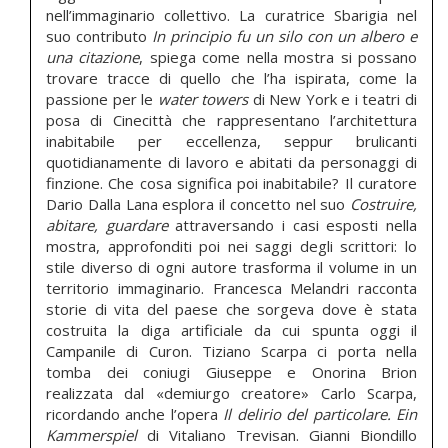
nell’immaginario collettivo. La curatrice Sbarigia nel
suo contributo
In principio fu un silo con un albero e
una citazione
, spiega come nella mostra si possano
trovare tracce di quello che l’ha ispirata, come la
passione per le
water towers
di New York e i teatri di
posa di Cinecittà che rappresentano l’architettura
inabitabile per eccellenza, seppur brulicanti
quotidianamente di lavoro e abitati da personaggi di
finzione. Che cosa significa poi inabitabile? Il curatore
Dario Dalla Lana esplora il concetto nel suo
Costruire,
abitare, guardare
attraversando i casi esposti nella
mostra, approfonditi poi nei saggi degli scrittori: lo
stile diverso di ogni autore trasforma il volume in un
territorio immaginario. Francesca Melandri racconta
storie di vita del paese che sorgeva dove è stata
costruita la diga artificiale da cui spunta oggi il
Campanile di Curon. Tiziano Scarpa ci porta nella
tomba dei coniugi Giuseppe e Onorina Brion
realizzata dal «demiurgo creatore» Carlo Scarpa,
ricordando anche l’opera
Il delirio del particolare. Ein
Kammerspiel
di Vitaliano Trevisan. Gianni Biondillo