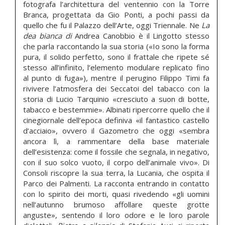
fotografa l’architettura del ventennio con la Torre
Branca, progettata da Gio Ponti, a pochi passi da
quello che fu il Palazzo dell’Arte, oggi Triennale. Ne
La
dea bianca di
Andrea Canobbio è il Lingotto stesso
che parla raccontando la sua storia («Io sono la forma
pura, il solido perfetto, sono il frattale che ripete sé
stesso all’infinito, l’elemento modulare replicato fino
al punto di fuga»), mentre il perugino Filippo Timi fa
rivivere l’atmosfera dei Seccatoi del tabacco con la
storia di Lucio Tarquinio «cresciuto a suon di botte,
tabacco e bestemmie». Albinati ripercorre quello che il
cinegiornale dell’epoca definiva «il fantastico castello
d’acciaio», ovvero il Gazometro che oggi «sembra
ancora lì, a rammentare della base materiale
dell’esistenza: come il fossile che segnala, in negativo,
con il suo solco vuoto, il corpo dell’animale vivo». Di
Consoli riscopre la sua terra, la Lucania, che ospita il
Parco dei Palmenti. La racconta entrando in contatto
con lo spirito dei morti, quasi rivedendo «gli uomini
nell’autunno brumoso affollare queste grotte
anguste», sentendo il loro odore e le loro parole