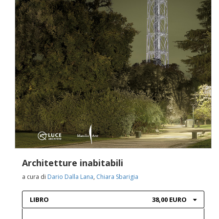
Architetture inabitabili
a cura di
Dario Dalla Lana
,
Chiara Sbarigia
LIBRO
38,00 EURO