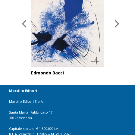
Edmondo Bacci
Marsilio Editori
Marsilio Editori S.p.A.
Santa Marta- Fabbricato 17
30123 Venezia
Capitale sociale: € 1.300.000 i.v.
R.E.A. Venezia n. 135822 – M. VE002567