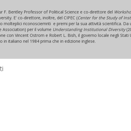
r F. Bentley Professor of Political Science e co-direttore del
Workshop
sity. E' co-direttore, inoltre, del CIPEC (
Center for the Study of Ins
to molteplici riconosciemnti e premi per la sua attività scientifica. Da 
ce Association) per il volume
Understanding Institutional Diversity
(20
azione con Vincent Ostrom e Robert L. Bish, il governo locale negli Stat
o in italiano nel 1984 prima che in edizione inglese.
ti