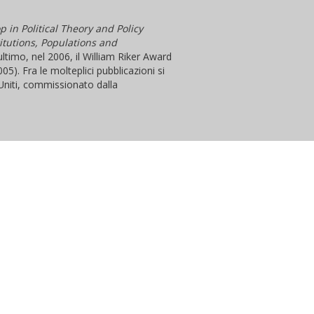
 in Political Theory and Policy
titutions, Populations and
ultimo, nel 2006, il William Riker Award
05). Fra le molteplici pubblicazioni si
i Uniti, commissionato dalla