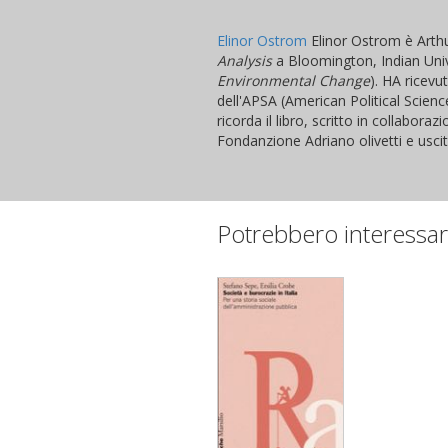
Elinor Ostrom
Elinor Ostrom è Arthu
Analysis
a Bloomington, Indian Univer
Environmental Change
). HA ricevu
dell'APSA (American Political Scien
ricorda il libro, scritto in collabor
Fondanzione Adriano olivetti e uscit
Potrebbero interessar