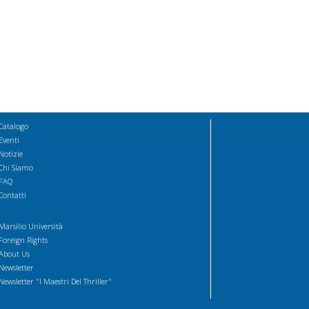
Catalogo
Eventi
Notizie
Chi Siamo
FAQ
Contatti
Marsilio Università
Foreign Rights
About Us
Newsletter
Newsletter "I Maestri Del Thriller"