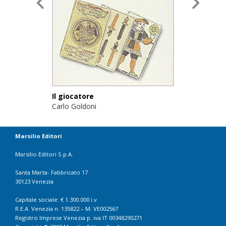
Il giocatore
Carlo Goldoni
Marsilio Editori
Marsilio Editori S.p.A.
Santa Marta- Fabbricato 17
30123 Venezia
Capitale sociale: € 1.300.000 i.v.
R.E.A. Venezia n. 135822 – M. VE002567
Registro Imprese Venezia p. iva IT 00348290271