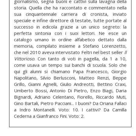
giornalismo, segna buoni e cattivi sulla lavagna della
storia. Quella che ha raccontato e commentato nella
sua cinquantennale carriera di cronista, inviato
speciale e infine direttore di testate, tutte portate al
successo in edicola grazie a un unico segreto: la
perfetta sintonia con i suoi lettori. Ne esce un
catalogo umano in ordine alfabetico dettato dalla
memoria, compilato insieme a Stefano Lorenzetto,
che nel 2010 aveva intervistato Feltri nel best seller
Il
Vittorioso
. Con tanto di voti in pagella, da 1 a 10,
come usava un tempo sui banchi di scuola. Solo che
qui gli alunni si chiamano Papa Francesco, Giorgio
Napolitano, Silvio Berlusconi, Matteo Renzi, Beppe
Grillo, Gianni Agnelli, Giulio Andreotti, Bettino Craxi,
Umberto Bossi, Antonio Di Pietro, Enzo Biagi, Daria
Bignardi, Adriano Celentano, Fiorello, Riccardo Muti,
Gino Bartali, Pietro Pacciani... I buoni? Da Oriana Fallaci
a Indro Montanelli. Voto: 10. I cattivi? Da Camilla
Cederna a Gianfranco Fini. Voto: 2.