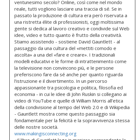
ventunesimo secolo? Online, così come nel mondo
reale, tutti vogliono lasciare una traccia di sé. Se in
passato la produzione di cultura era però riservata a
una ristretta élite di professionisti, oggi moltissima
gente si dedica al lavoro creativo e condivide sul Web
idee, video e tutto quanto è frutto della creatività.
Stiamo assistendo - sostiene David Gauntlett - al
passaggio da una cultura del «mettiti comodo e
ascolta» a una del «fare e creare». I tradizionali
modelli educativi e le forme di intrattenimento come
la televisione non convincono più, e le persone
preferiscono fare da sé anche per quanto riguarda
l’istruzione e il divertimento. In un percorso
appassionante tra psicologia e politica, filosofia ed
economia - in cui le idee di John Ruskin si collegano ai
video di YouTube e quelle di William Morris all’etica
della condivisione al tempo del Web 2.0 e di Wikipedia
- Gauntlett mostra come questo passaggio sia
fondamentale per la felicità e la sopravvivenza stessa
delle nostre società.
www.makingisconnecting.org